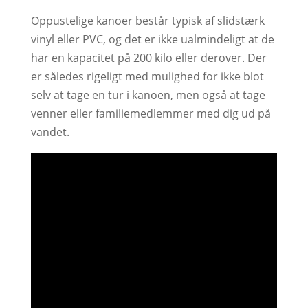
Oppustelige kanoer består typisk af slidstærk
vinyl eller PVC, og det er ikke ualmindeligt at de
har en kapacitet på 200 kilo eller derover. Der
er således rigeligt med mulighed for ikke blot
selv at tage en tur i kanoen, men også at tage
venner eller familiemedlemmer med dig ud på
vandet.