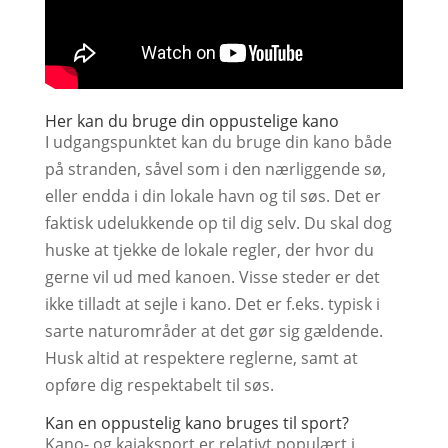
Her kan du bruge din oppustelige kano
I udgangspunktet kan du bruge din kano både
på stranden, såvel som i den nærliggende sø,
eller endda i din lokale havn og til søs. Det er
faktisk udelukkende op til dig selv. Du skal dog
huske at tjekke de lokale regler, der hvor du
gerne vil ud med kanoen. Visse steder er det
ikke tilladt at sejle i kano. Det er f.eks. typisk i
sarte naturområder at det gør sig gældende.
Husk altid at respektere reglerne, samt at
opføre dig respektabelt til søs.
Kan en oppustelig kano bruges til sport?
Kano- og kajaksport er relativt populært i