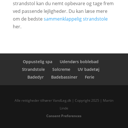
strandstol kan du nemt opbevare og tage frem
ved passende lejligheder. Du kan læse mere
om de bedste
sammenklappelig strandstole
her.
Oppustelig spa
Udendørs boblebad
Strandstole
Solcreme
UV badetøj
Badedyr
Badebassiner
Ferie
Alle rettigheder tilhører VandLeg.dk | Copyright 2025 | Martin
Linde
Consent Preferences