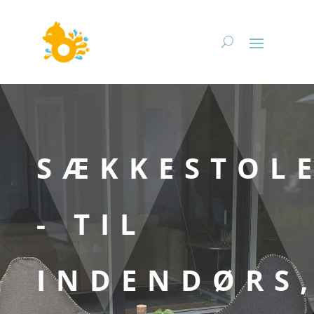
SÆKKESTOL
- TIL
INDENDØRS