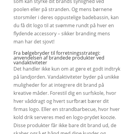
som kan styrke dit brands synlighed ved
poolen eller på stranden. Og mens børnene
storsmiler i deres oppustelige badebassin, kan
du få dit logo til at svømme rundt på hver en
flydende accessory – sikker branding mens
man har det sjovt!
Fra bølgebryder til forretningsstrategi:
anvendelsen af brandede produkter ved
vandaktiviteter
Det handler ikke kun om at gøre et godt indtryk
på landjorden. Vandaktiviteter byder på unikke
muligheder for at integrere dit brand på
kreative måder. Forestil dig en surfskole, hvor
hver våddragt og hvert surfbræt bærer dit
firmas logo. Eller en strandbarbecue, hvor hver
kold drik serveres med en logo-prydet koozie.
Disse produkter får ikke bare dit brand ud, de
skaber også et bånd med dine kunder og