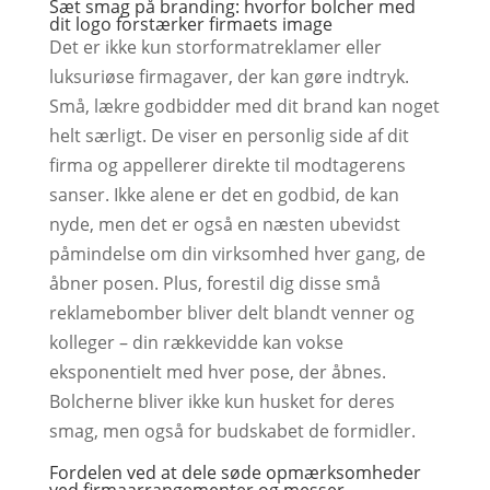
Sæt smag på branding: hvorfor bolcher med
dit logo forstærker firmaets image
Det er ikke kun storformatreklamer eller
luksuriøse firmagaver, der kan gøre indtryk.
Små, lækre godbidder med dit brand kan noget
helt særligt. De viser en personlig side af dit
firma og appellerer direkte til modtagerens
sanser. Ikke alene er det en godbid, de kan
nyde, men det er også en næsten ubevidst
påmindelse om din virksomhed hver gang, de
åbner posen. Plus, forestil dig disse små
reklamebomber bliver delt blandt venner og
kolleger – din rækkevidde kan vokse
eksponentielt med hver pose, der åbnes.
Bolcherne bliver ikke kun husket for deres
smag, men også for budskabet de formidler.
Fordelen ved at dele søde opmærksomheder
ved firmaarrangementer og messer