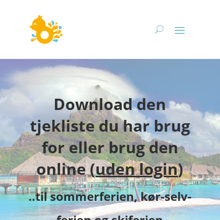
Download den
tjekliste du har brug
for eller brug den
online (
uden login
)
..til sommerferien, kør-selv-
ferien og skiferien