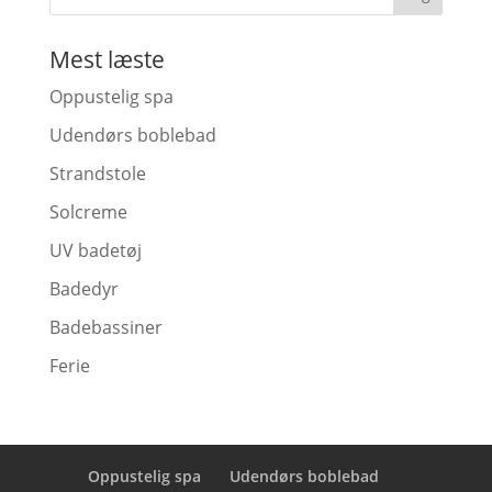
Mest læste
Oppustelig spa
Udendørs boblebad
Strandstole
Solcreme
UV badetøj
Badedyr
Badebassiner
Ferie
Oppustelig spa
Udendørs boblebad