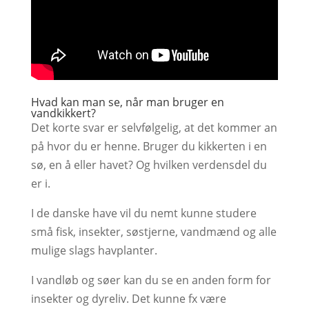
Hvad kan man se, når man bruger en
vandkikkert?
Det korte svar er selvfølgelig, at det kommer an
på hvor du er henne. Bruger du kikkerten i en
sø, en å eller havet? Og hvilken verdensdel du
er i.
I de danske have vil du nemt kunne studere
små fisk, insekter, søstjerne, vandmænd og alle
mulige slags havplanter.
I vandløb og søer kan du se en anden form for
insekter og dyreliv. Det kunne fx være