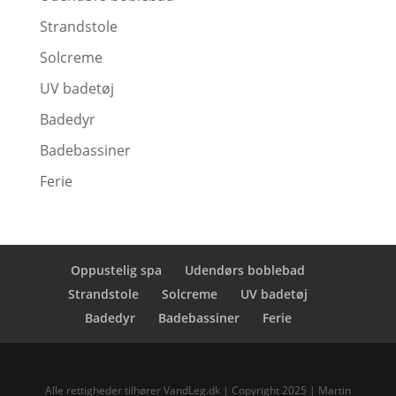
Strandstole
Solcreme
UV badetøj
Badedyr
Badebassiner
Ferie
Oppustelig spa
Udendørs boblebad
Strandstole
Solcreme
UV badetøj
Badedyr
Badebassiner
Ferie
Alle rettigheder tilhører VandLeg.dk | Copyright 2025 | Martin