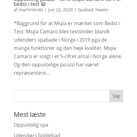
bedst i test 😃
af
martinlinde
|
jun 22, 2020
|
Spabad
,
Haven
*Baggrund for at Mspa er mærket som Bedst i
Test: Mspa Camaro blev testvinder blandt
udendørs spabade i Norge i 2019 pga de
mange funktioner og den høje kvalitet. Mspa
Camaro er solgt i et 5-cifret antal i Norge alene.
Og den oppustelige jacuzzi har været
repræsentere...
Mest læste
Oppustelig spa
Udendørs boblebad