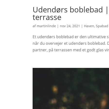
Udendørs boblebad | 
terrasse
af
martinlinde
|
nov 24, 2021
|
Haven
,
Spabad
Et udendørs boblebad er den ultimative sel
når du overvejer et udendørs boblebad. Du 
partner, på terrassen med et godt glas vin 