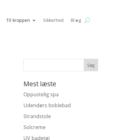
Til kroppen
Sikkerhed
Bl☀️g
Mest læste
Oppustelig spa
Udendørs boblebad
Strandstole
Solcreme
UV badetøj