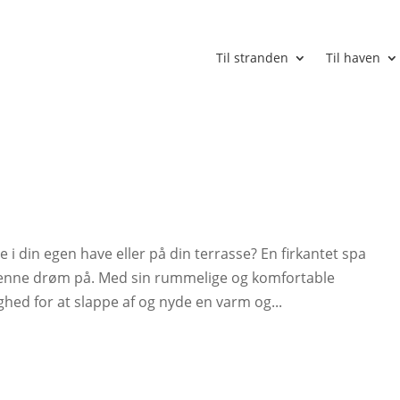
Til stranden
Til haven
d
 din egen have eller på din terrasse? En firkantet spa
denne drøm på. Med sin rummelige og komfortable
ighed for at slappe af og nyde en varm og...